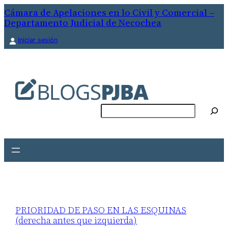
Cámara de Apelaciones en lo Civil y Comercial –
Departamento Judicial de Necochea
Iniciar sesión
Buscar
PRIORIDAD DE PASO EN LAS ESQUINAS
(derecha antes que izquierda)