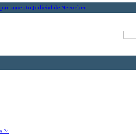
epartamento Judicial de Necochea
Busca
e 24