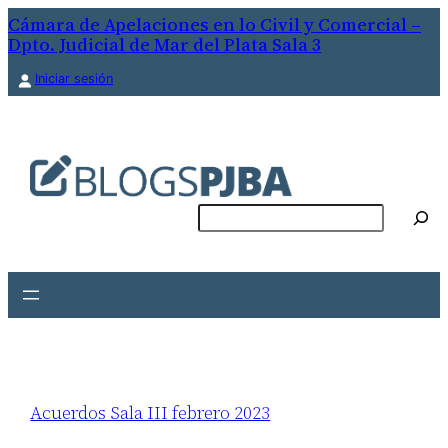
Cámara de Apelaciones en lo Civil y Comercial –
Dpto. Judicial de Mar del Plata Sala 3
Iniciar sesión
Buscar
Acuerdos Sala III febrero 2023