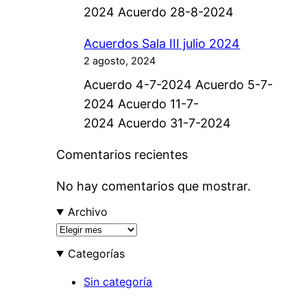
2
2024 Acuerdo 28-8-2024
l
0
a
2
Acuerdos Sala III julio 2024
I
4
2 agosto, 2024
I
Acuerdo 4-7-2024 Acuerdo 5-7-
I
2024 Acuerdo 11-7-
s
2024 Acuerdo 31-7-2024
e
p
Comentarios recientes
t
No hay comentarios que mostrar.
i
e
Archivo
m
A
r
b
Categorías
c
r
h
Sin categoría
e
i
2