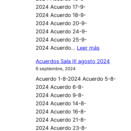
o
2024 Acuerdo 17-9-
s
2024 Acuerdo 18-9-
S
2024 Acuerdo 20-9-
a
2024 Acuerdo 24-9-
l
2024 Acuerdo 25-9-
a
:
2024 Acuerdo…
Leer más
I
A
I
Acuerdos Sala III agosto 2024
c
I
6 septiembre, 2024
u
o
Acuerdo 1-8-2024 Acuerdo 5-8-
e
c
2024 Acuerdo 6-8-
r
t
2024 Acuerdo 9-8-
d
u
2024 Acuerdo 14-8-
o
b
2024 Acuerdo 16-8-
s
r
2024 Acuerdo 21-8-
S
e
2024 Acuerdo 23-8-
a