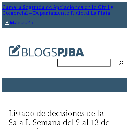
Saltar
Cámara Segunda de Apelaciones en lo Civil y
Comercial – Departamento Judicial La Plata
al
contenido
Iniciar sesión
Buscar
Listado de decisiones de la
Sala I. Semana del 9 al 13 de