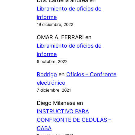
Dra. cardella andrea
en
s
r
A
o
Libramiento de oficios de
t
m
–
m
informe
i
e
I
á
19 diciembre, 2022
c
a
n
t
a
OMAR A. FERRARI
en
l
d
i
p
Libramiento de oficios de
a
i
c
r
informe
D
c
a
i
6 octubre, 2022
N
a
m
R
c
Rodrigo
en
Oficios – Confronte
e
P
i
electrónico
r
A
o
7 diciembre, 2021
s
y
n
Diego Milanese
en
e
a
e
INSTRUCTIVO PARA
m
l
s
CONFRONTE DE CEDULAS –
e
R
p
CABA
s
P
a