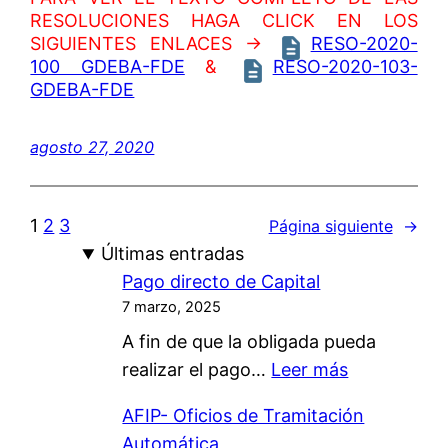
RESOLUCIONES HAGA CLICK EN LOS
SIGUIENTES ENLACES →
RESO-2020-
100 GDEBA-FDE
&
RESO-2020-103-
GDEBA-FDE
agosto 27, 2020
1
2
3
Página siguiente
→
Últimas entradas
Pago directo de Capital
7 marzo, 2025
A fin de que la obligada pueda
:
realizar el pago…
Leer más
P
AFIP- Oficios de Tramitación
a
Automática