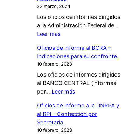
g
22 marzo, 2024
o
Los oficios de informes dirigidos
d
a la Administración Federal de…
i
:
Leer más
r
A
e
Oficios de informe al BCRA –
F
c
Indicaciones para su confronte.
I
t
10 febrero, 2023
P
o
Los oficios de informes dirigidos
-
d
al BANCO CENTRAL (informes
O
e
:
por…
Leer más
f
C
O
i
a
Oficios de informe a la DNRPA y
f
c
p
al RPI – Confección por
i
i
i
Secretaría.
c
o
t
10 febrero, 2023
i
s