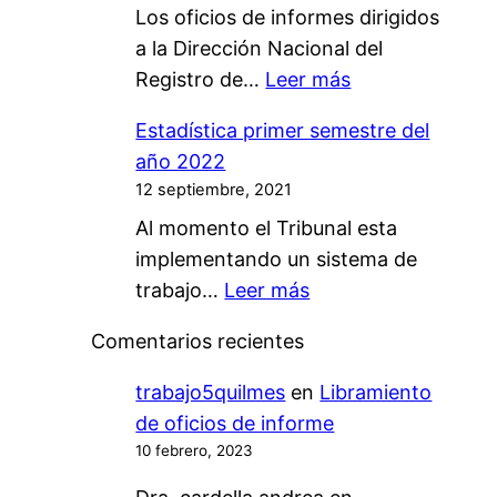
a
Los oficios de informes dirigidos
o
d
l
a la Dirección Nacional del
s
e
:
Registro de…
Leer más
d
T
O
e
r
Estadística primer semestre del
f
i
a
año 2022
i
n
m
12 septiembre, 2021
c
f
i
Al momento el Tribunal esta
i
o
t
implementando un sistema de
o
r
a
:
trabajo…
Leer más
s
m
c
E
d
e
i
Comentarios recientes
s
e
a
ó
t
i
trabajo5quilmes
en
Libramiento
l
n
a
n
de oficios de informe
B
A
d
f
10 febrero, 2023
C
u
í
o
R
t