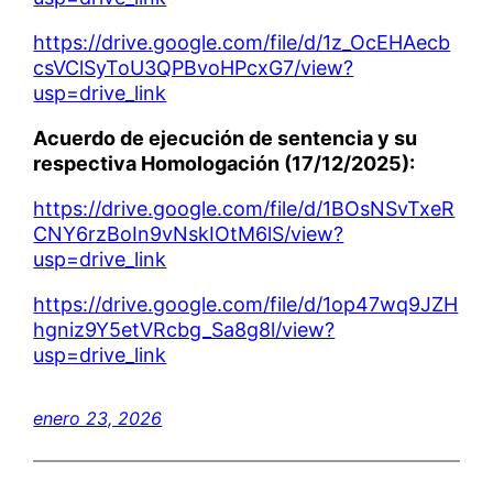
https://drive.google.com/file/d/1z_OcEHAecb
csVClSyToU3QPBvoHPcxG7/view?
usp=drive_link
Acuerdo de ejecución de sentencia y su
respectiva Homologación (17/12/2025):
https://drive.google.com/file/d/1BOsNSvTxeR
CNY6rzBoIn9vNskIOtM6lS/view?
usp=drive_link
https://drive.google.com/file/d/1op47wq9JZH
hgniz9Y5etVRcbg_Sa8g8l/view?
usp=drive_link
enero 23, 2026