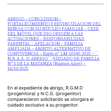
ABRIGO – CONCLUSION –
FORTALECIMIENTO Y REVINCULACION DEL
NIÑO/A CON SU NÚCLEO FAMILIAR – CESE
DEL MÓVIL QUE DIO ORIGEN A LAS
ACTUACIONES – RESPONSABILIDAD
PARENTAL – APELACION – FAMILIA
AMPLIADA – AMBITO ALTERNATIVO DE
CONVIVENCIA – Expte n° LM-10345-2025 – ´´
N.R.A.S. S/ ABRIGO´´ JUZGADO DE FAMILIA
N° 5 DE LA MATANZA (Buenos Aires) –
16/10/2025
En el expediente de abrigo, R.G.M.D
(progenitora) y N.C.G. (progenitor)
comparecieron solicitando se otorgara el
cuidado exclusivo a su progenitor.