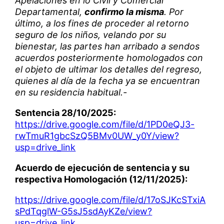
Apelaciones en lo Civil y Comercial
Departamental,
confirmo la misma
. Por
último, a los fines de proceder al retorno
seguro de los niños, velando por su
bienestar, las partes han arribado a sendos
acuerdos posteriormente homologados con
el objeto de ultimar los detalles del regreso,
quienes al día de la fecha ya se encuentran
en su residencia habitual.-
Sentencia 28/10/2025:
https://drive.google.com/file/d/1PD0eQJ3-
rwTmuR1gbcSzQ5BMv0UW_y0Y/view?
usp=drive_link
Acuerdo de ejecución de sentencia y su
respectiva Homologación (12/11/2025):
https://drive.google.com/file/d/17oSJKcSTxiA
sPdTqglW-G5sJ5sdAyKZe/view?
usp=drive_link