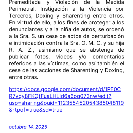
Premeditada y Violación de la Medida
Perimetral, Instigación a la Violencia por
Terceros, Doxing y Sharenting entre otros.
En virtud de ello, a los fines de proteger a los
denunciantes y a la niña de autos, se ordenó
a la Sra. S. un cese de actos de perturbación
e intimidación contra la Sra. O. M. C. y su hija
R. A. Z., asimismo que se abstenga de
publicar fotos, videos y/o comentarios
referidos a las víctimas, como así también el
cese de las acciones de Sharenting y Doxing,
entre otras.
https://docs.google.com/document/d/1PF0C
R7vqy8FKQtFuaLHLId6a6oq073nw/edit?
usp=sharing&ouid=112355452054385048119
&rtpof=true&sd=true
octubre 14, 2025