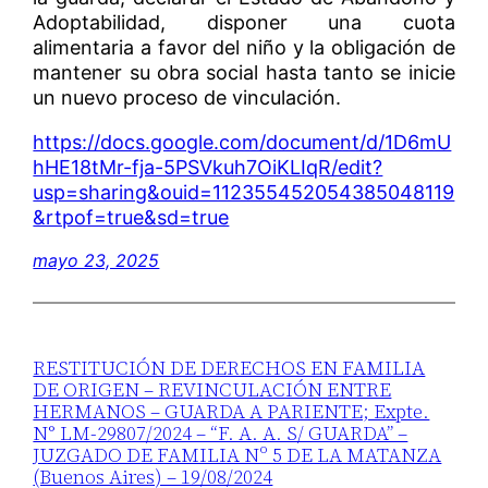
Adoptabilidad, disponer una cuota
alimentaria a favor del niño y la obligación de
mantener su obra social hasta tanto se inicie
un nuevo proceso de vinculación.
https://docs.google.com/document/d/1D6mU
hHE18tMr-fja-5PSVkuh7OiKLIqR/edit?
usp=sharing&ouid=112355452054385048119
&rtpof=true&sd=true
mayo 23, 2025
RESTITUCIÓN DE DERECHOS EN FAMILIA
DE ORIGEN – REVINCULACIÓN ENTRE
HERMANOS – GUARDA A PARIENTE; Expte.
N° LM-29807/2024 – “F. A. A. S/ GUARDA” –
JUZGADO DE FAMILIA Nº 5 DE LA MATANZA
(Buenos Aires) – 19/08/2024