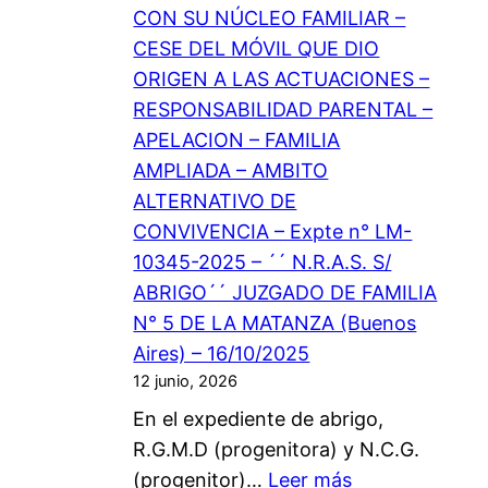
CON SU NÚCLEO FAMILIAR –
A
CESE DEL MÓVIL QUE DIO
M
ORIGEN A LAS ACTUACIONES –
O
RESPONSABILIDAD PARENTAL –
S
APELACION – FAMILIA
L
AMPLIADA – AMBITO
A
ALTERNATIVO DE
B
CONVIVENCIA – Expte n° LM-
I
10345-2025 – ´´ N.R.A.S. S/
E
ABRIGO´´ JUZGADO DE FAMILIA
N
N° 5 DE LA MATANZA (Buenos
V
Aires) – 16/10/2025
E
12 junio, 2026
N
En el expediente de abrigo,
I
R.G.M.D (progenitora) y N.C.G.
D
:
(progenitor)…
Leer más
A