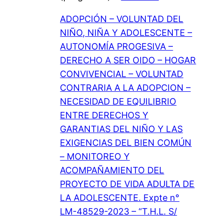
A
A
ADOPCIÓN – VOLUNTAD DEL
B
L
NIÑO, NIÑA Y ADOLESCENTE –
R
B
AUTONOMÍA PROGESIVA –
I
L
DERECHO A SER OIDO – HOGAR
G
O
CONVIVENCIAL – VOLUNTAD
O
G
CONTRARIA A LA ADOPCION –
–
O
NECESIDAD DE EQUILIBRIO
C
F
ENTRE DERECHOS Y
O
I
GARANTIAS DEL NIÑO Y LAS
N
C
EXIGENCIAS DEL BIEN COMÚN
C
I
– MONITOREO Y
L
A
ACOMPAÑAMIENTO DEL
U
L
PROYECTO DE VIDA ADULTA DE
S
D
LA ADOLESCENTE. Expte n°
I
E
LM-48529-2023 – “T.H.L. S/
O
L