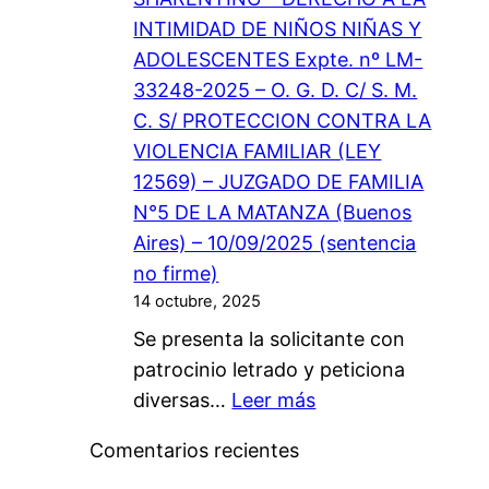
T
I
E
A
INTIMIDAD DE NIÑOS NIÑAS Y
I
Ñ
L
T
ADOLESCENTES Expte. nº LM-
T
A
N
A
33248-2025 – O. G. D. C/ S. M.
U
Y
I
N
C. S/ PROTECCION CONTRA LA
C
A
Ñ
Z
VIOLENCIA FAMILIAR (LEY
I
D
O
A
12569) – JUZGADO DE FAMILIA
O
O
/
N°5 DE LA MATANZA (Buenos
N
L
A
Aires) – 10/09/2025 (sentencia
I
E
C
no firme)
N
S
O
14 octubre, 2025
T
C
N
Se presenta la solicitante con
E
E
S
patrocinio letrado y peticiona
R
N
U
:
diversas…
Leer más
N
T
N
V
A
E
Ú
Comentarios recientes
I
C
–
C