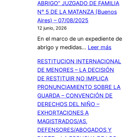
ABRIGO” JUZGADO DE FAMILIA
N
A
N° 5 DE LA MATANZA (Buenos
–
S
Aires) – 07/08/2025
F
C
12 junio, 2026
O
B
En el marco de un expediente de
R
A
:
abrigo y medidas…
Leer más
T
D
A
A
E
RESTITUCION INTERNACIONAL
D
L
L
DE MENORES – LA DECISIÓN
O
E
J
DE RESTITUIR NO IMPLICA
P
C
U
PRONUNCIAMIENTO SOBRE LA
C
I
Z
GUARDA – CONVENCIÓN DE
I
M
G
DERECHOS DEL NIÑO –
Ó
I
A
EXHORTACIONES A
N
E
D
MAGISTRADOS/AS,
–
N
O
DEFENSORES/ABOGADOS Y
V
T
D