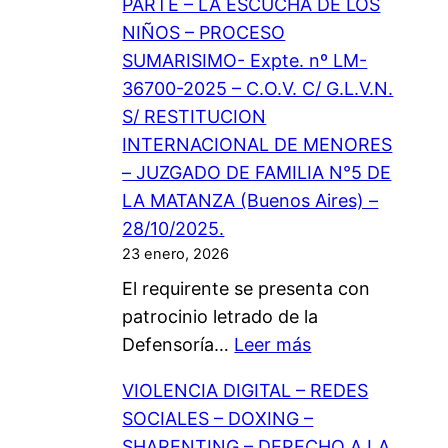
PARTE – LA ESCUCHA DE LOS
O
O
E
NIÑOS – PROCESO
L
Y
F
SUMARISIMO- Expte. nº LM-
U
R
A
36700-2025 – C.O.V. C/ G.L.V.N.
N
E
M
S/ RESTITUCION
T
V
I
INTERNACIONAL DE MENORES
A
I
L
– JUZGADO DE FAMILIA N°5 DE
D
N
I
LA MATANZA (Buenos Aires) –
D
C
A
28/10/2025.
E
U
N
23 enero, 2026
L
L
°
El requirente se presenta con
N
A
5
patrocinio letrado de la
I
C
D
:
Defensoría…
Leer más
Ñ
I
E
R
O
O
L
VIOLENCIA DIGITAL – REDES
E
,
N
A
SOCIALES – DOXING –
S
N
D
M
SHARENTING – DERECHO A LA