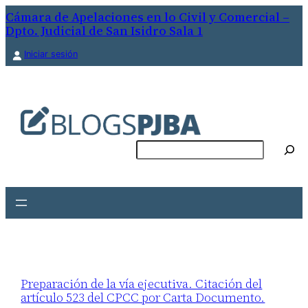
Cámara de Apelaciones en lo Civil y Comercial –
Dpto. Judicial de San Isidro Sala 1
Iniciar sesión
Buscar
Preparación de la vía ejecutiva. Citación del
artículo 523 del CPCC por Carta Documento.