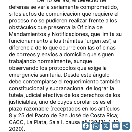
De no ser así, el derecho de
defensa se vería seriamente comprometido,
si los actos de comunicación que requiere el
proceso no se pudieren realizar frente a los
obstáculos que presenta la Oficina de
Mandamientos y Notificaciones, que limita su
funcionamiento a los trámites “urgentes”, a
diferencia de lo que ocurre con las oficinas
de correos y envíos a domicilio que siguen
trabajando normalmente, aunque
observando los protocolos que exige la
emergencia sanitaria. Desde este ángulo
debe contemplarse el requerimiento también
constitucional y supranacional de lograr la
tutela judicial efectiva de los derechos de los
justiciables, uno de cuyos corolarios es el
plazo razonable (receptados en los artículos
8 y 25 del Pacto de San José de Costa Rica;
CACC, La Plata, Sala I, causa n° 128.171, 1-10-
Facebook
WhatsApp
X
Emai
2020).