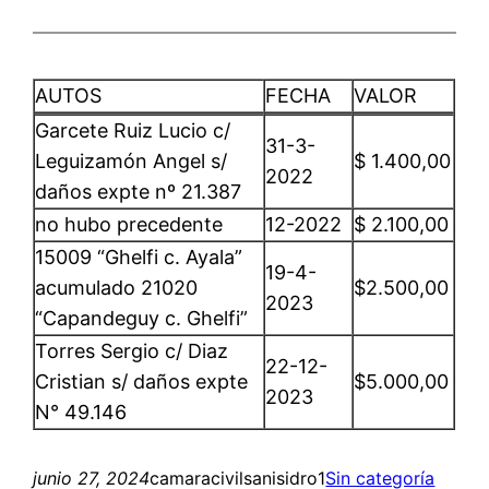
AUTOS
FECHA
VALOR
Garcete Ruiz Lucio c/
31-3-
Leguizamón Angel s/
$ 1.400,00
2022
daños expte nº 21.387
no hubo precedente
12-2022
$ 2.100,00
15009 “Ghelfi c. Ayala”
19-4-
acumulado 21020
$2.500,00
2023
“Capandeguy c. Ghelfi”
Torres Sergio c/ Diaz
22-12-
Cristian s/ daños expte
$5.000,00
2023
N° 49.146
junio 27, 2024
camaracivilsanisidro1
Sin categoría