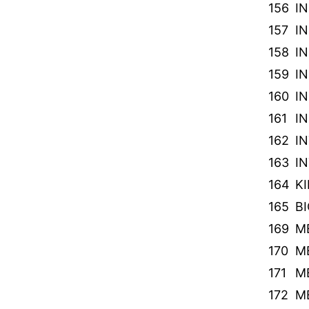
156
I
157
I
158
IN
159
I
160
IN
161
IN
162
I
163
I
164
K
165
BI
169
M
170
M
171
M
172
M