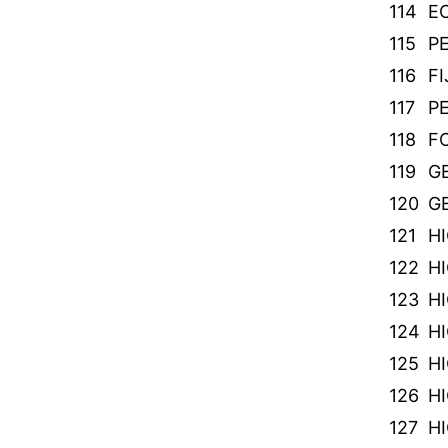
114
E
115
P
116
F
117
PE
118
F
119
G
120
G
121
HI
122
HI
123
HI
124
HI
125
HI
126
HI
127
HI