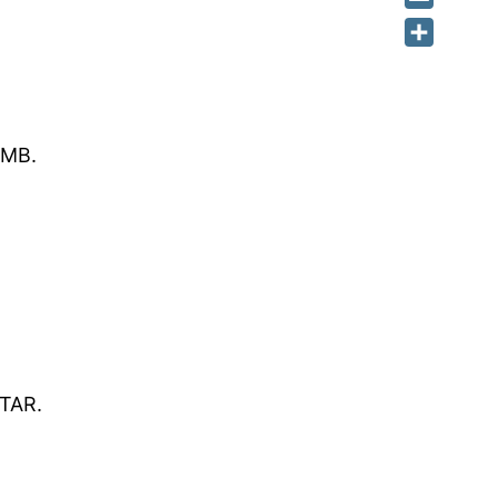
Email
Share
AMB.
TAR.