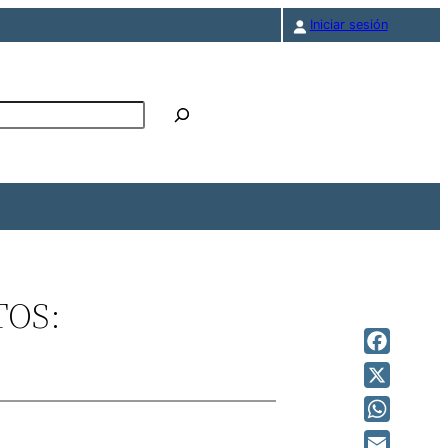
Iniciar sesión
r
TOS:
Facebook
X
WhatsAp