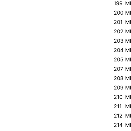
199
ME
200
M
201
M
202
M
203
M
204
M
205
M
207
M
208
M
209
M
210
M
211
M
212
M
214
M