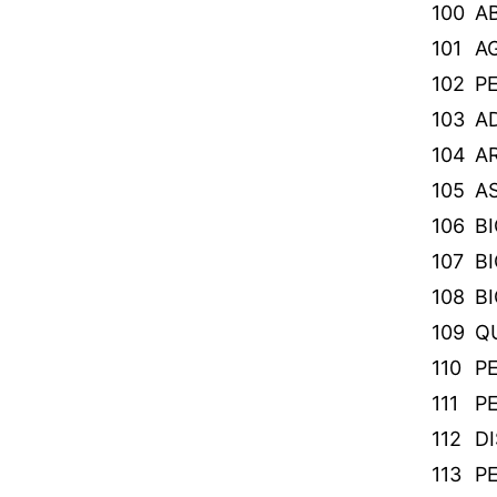
100
A
101
A
102
PE
103
A
104
AR
105
A
106
BI
107
BI
108
BI
109
QU
110
PE
111
PE
112
DI
113
P