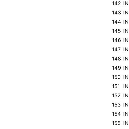
142
I
143
I
144
IN
145
I
146
I
147
I
148
IN
149
IN
150
I
151
I
152
I
153
I
154
I
155
I