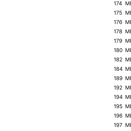
174
ME
175
M
176
M
178
M
179
ME
180
M
182
ME
184
ME
189
M
192
M
194
M
195
M
196
M
197
M