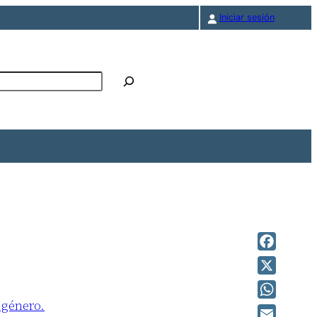
Iniciar sesión
r
Facebook
X
 género.
WhatsAp