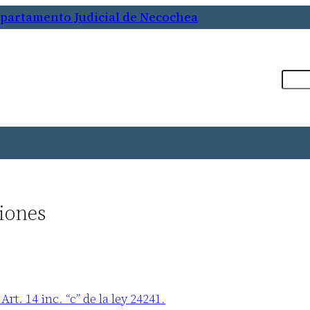
epartamento Judicial de Necochea
Busca
iones
t. 14 inc. “c” de la ley 24241.