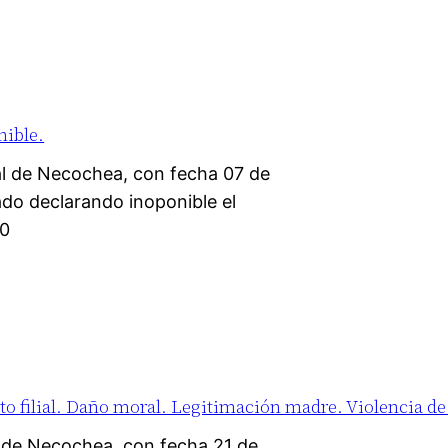
nible.
l de Necochea, con fecha 07 de
ado declarando inoponible el
20
o filial. Daño moral. Legitimación madre. Violencia de
l de Necochea, con fecha 21 de