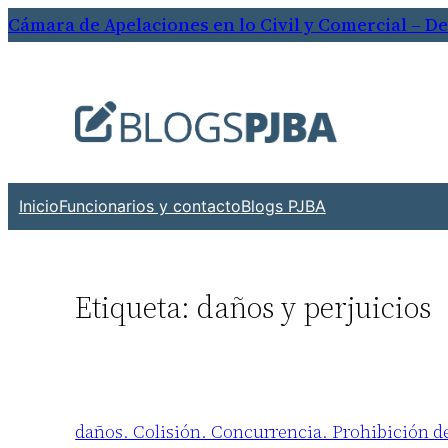
Saltar
Cámara de Apelaciones en lo Civil y Comercial – D
al
contenido
Inicio
Funcionarios y contacto
Blogs PJBA
Etiqueta:
daños y perjuicios
daños. Colisión. Concurrencia. Prohibición de