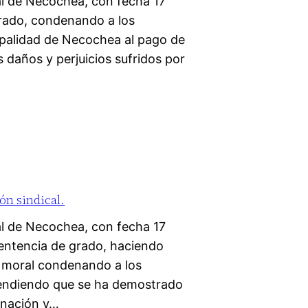
l de Necochea, con fecha 17
grado, condenando a los
palidad de Necochea al pago de
 daños y perjuicios sufridos por
ón sindical.
l de Necochea, con fecha 17
entencia de grado, haciendo
o moral condenando a los
tendiendo que se ha demostrado
minación y…