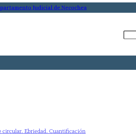
epartamento Judicial de Necochea
Busca
 circular. Ebriedad. Cuantificación