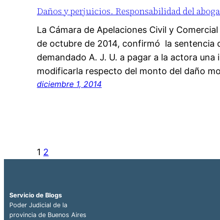
Daños y perjuicios. Responsabilidad del abog
La Cámara de Apelaciones Civil y Comercia
de octubre de 2014, confirmó la sentencia
demandado A. J. U. a pagar a la actora una
modificarla respecto del monto del daño mo
diciembre 1, 2014
1
2
Servicio de Blogs
Poder Judicial de la
provincia de Buenos Aires