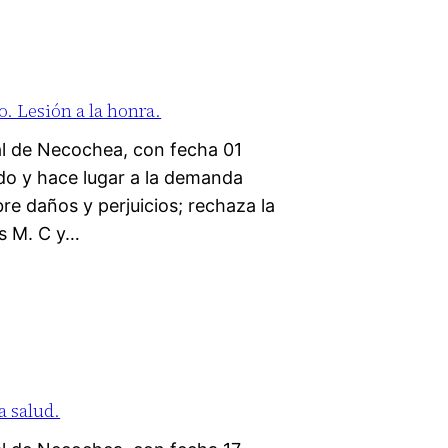
. Lesión a la honra.
l de Necochea, con fecha 01
ado y hace lugar a la demanda
bre daños y perjuicios; rechaza la
os M. C y…
a salud.