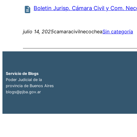
Boletin Jurisp. Cámara Civil y Com. N
julio 14, 2025
camaracivilnecochea
Sin categoría
Servicio de Blogs
Poder Judicial de la
provincia de Buenos Aires
blogs@pjba.gov.ar