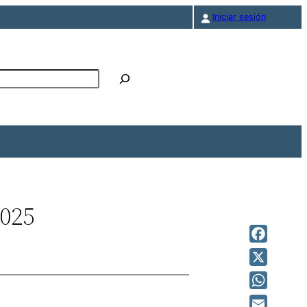
Iniciar sesión
r
2025
Facebook
X
WhatsAp