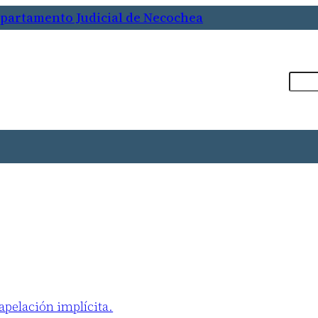
epartamento Judicial de Necochea
Busca
apelación implícita.