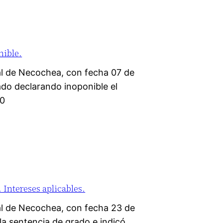
nible.
l de Necochea, con fecha 07 de
ado declarando inoponible el
20
Intereses aplicables.
l de Necochea, con fecha 23 de
 la sentencia de grado e indicó