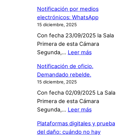
N
Notificación por medios
o
electrónicos: WhatsApp
t
15 diciembre, 2025
i
Con fecha 23/09/2025 la Sala
f
Primera de esta Cámara
i
:
Segunda,…
Leer más
c
N
a
Notificación de oficio.
o
c
Demandado rebelde.
t
i
15 diciembre, 2025
i
ó
Con fecha 02/09/2025 La Sala
f
n
Primera de esta Cámara
i
p
:
Segunda,…
Leer más
c
o
N
a
r
Plataformas digitales y prueba
o
c
W
del daño: cuándo no hay
t