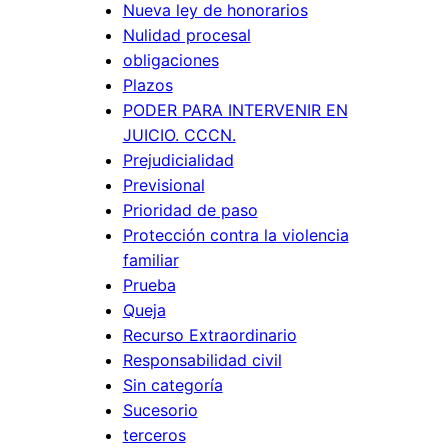
Nueva ley de honorarios
d
h
Nulidad procesal
e
a
obligaciones
l
y
Plazos
C
r
PODER PARA INTERVENIR EN
P
e
JUICIO. CCCN.
C
s
Prejudicialidad
C
Previsional
p
.
Prioridad de paso
o
Protección contra la violencia
n
familiar
s
Prueba
a
Queja
b
Recurso Extraordinario
i
Responsabilidad civil
l
Sin categoría
Sucesorio
i
terceros
d