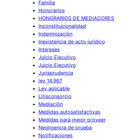
p
Familia
i
d
d
Honorarios
l
e
e
HONORARIOS DE MEDIADORES
i
l
.
Inconstitucionalidad
d
d
Indemnización
a
a
Inexistencia de acto jurídico
d
Intereses
ñ
d
Juicio Ejecutivo
o
Juicio Ejecutivo
e
:
Jurisprudencia
l
c
ley 14.967
a
u
Ley aplicable
r
á
Litisconsorcio
t
n
Mediación
.
d
Medidas autosatisfactivas
3
Medidas para mejor proveer
o
7
Negligencia de prueba
n
Notificaciones
7
o