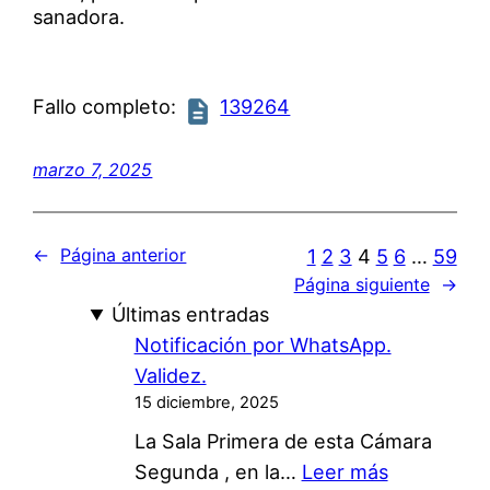
sanadora.
Fallo completo:
139264
marzo 7, 2025
1
2
3
4
5
6
…
59
←
Página anterior
Página siguiente
→
Últimas entradas
Notificación por WhatsApp.
Validez.
15 diciembre, 2025
La Sala Primera de esta Cámara
:
Segunda , en la…
Leer más