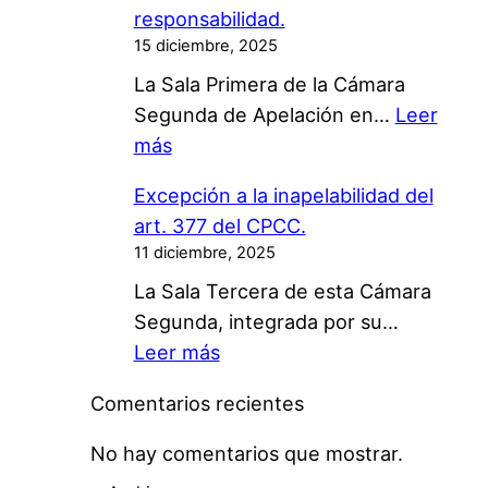
i
h
responsabilidad.
i
ó
a
15 diciembre, 2025
f
n
t
La Sala Primera de la Cámara
i
p
s
Segunda de Apelación en…
Leer
c
o
A
:
más
a
r
p
P
c
m
p
Excepción a la inapelabilidad del
l
i
e
.
art. 377 del CPCC.
a
ó
d
V
11 diciembre, 2025
t
n
i
a
La Sala Tercera de esta Cámara
a
d
o
l
Segunda, integrada por su…
f
e
s
i
:
Leer más
o
o
e
d
E
r
f
l
Comentarios recientes
e
x
m
i
e
z
c
a
No hay comentarios que mostrar.
c
c
.
e
s
i