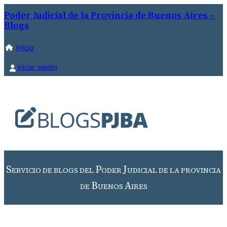
Saltar
Poder Judicial de la Provincia de Buenos Aires –
Blogs
al
contenido
Inicio
Iniciar sesión
S
P
J
ERVICIO DE BLOGS DEL
ODER
UDICIAL DE LA PROVINCIA
B
A
DE
UENOS
IRES